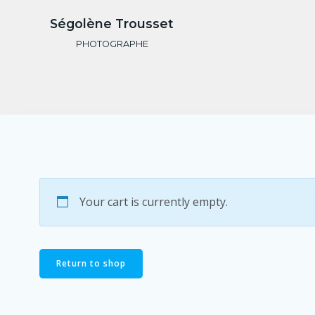
Aller
Ségolène Trousset
au
contenu
PHOTOGRAPHE
Your cart is currently empty.
Return to shop