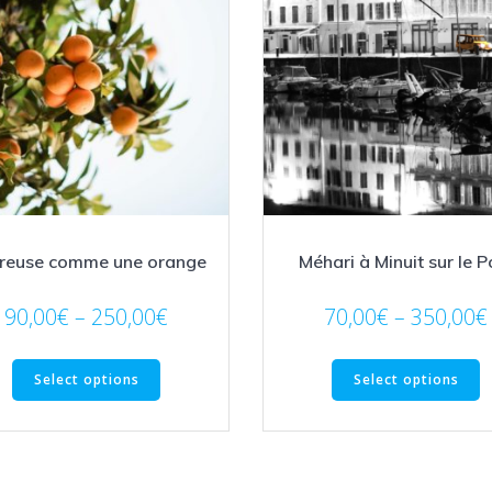
reuse comme une orange
Méhari à Minuit sur le P
90,00
€
–
250,00
€
70,00
€
–
350,00
€
Select options
Select options