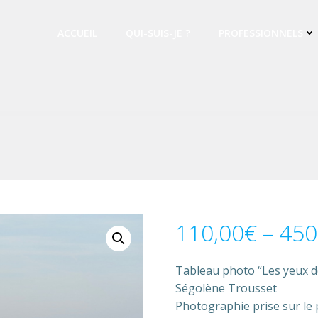
ACCUEIL
QUI-SUIS-JE ?
PROFESSIONNELS
110,00
€
–
450
Tableau photo “Les yeux de
Ségolène Trousset
Photographie prise sur le po