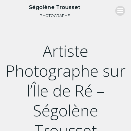
Aller
Ségolène Trousset
au
PHOTOGRAPHE
contenu
Artiste
Photographe sur
l’Île de Ré –
Ségolène
Trousset