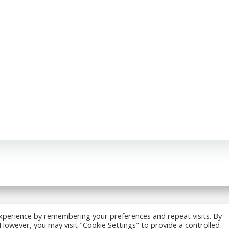
6 Ségolène TROUSSET. Développé avec ♥ sur l'Île de Ré par
xperience by remembering your preferences and repeat visits. By
. However, you may visit "Cookie Settings" to provide a controlled