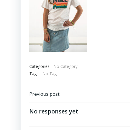
Categories:
No Category
Tags:
No Tag
Navigation
Previous post
de
No responses yet
l’article