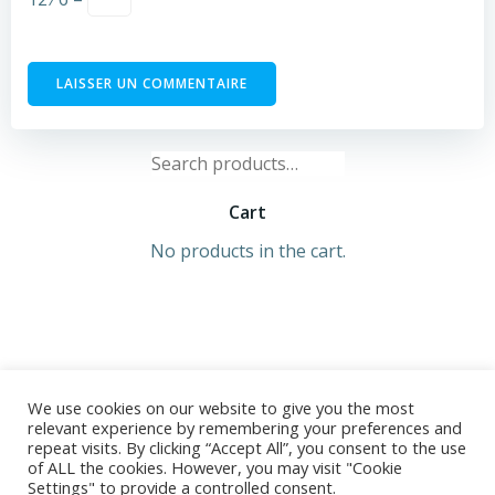
Search
for:
Cart
No products in the cart.
We use cookies on our website to give you the most
relevant experience by remembering your preferences and
repeat visits. By clicking “Accept All”, you consent to the use
of ALL the cookies. However, you may visit "Cookie
© 2026 Ségolène TROUSSET. Développé avec ♥ sur
Settings" to provide a controlled consent.