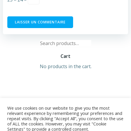
Search
for:
Cart
No products in the cart.
We use cookies on our website to give you the most
relevant experience by remembering your preferences and
repeat visits. By clicking “Accept All”, you consent to the use
of ALL the cookies. However, you may visit "Cookie
© 2026 Ségolène TROUSSET. Développé avec ♥ sur
Settings" to provide a controlled consent.