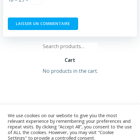
Search
for:
Cart
No products in the cart.
We use cookies on our website to give you the most
relevant experience by remembering your preferences and
repeat visits. By clicking “Accept All”, you consent to the use
of ALL the cookies. However, you may visit "Cookie
© 2026 Ségolène TROUSSET. Développé avec ♥ sur
Settings" to provide a controlled consent.