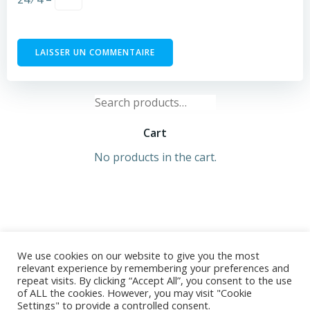
Search
for:
Cart
No products in the cart.
We use cookies on our website to give you the most
relevant experience by remembering your preferences and
repeat visits. By clicking “Accept All”, you consent to the use
of ALL the cookies. However, you may visit "Cookie
© 2026 Ségolène TROUSSET. Développé avec ♥ sur
Settings" to provide a controlled consent.